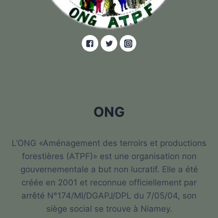
ONG
L’ONG «Aménagement des terroirs et productions
forestières (ATPF)» est une organisation non
gouvernementale a but non lucratif. Elle a été
créée en 2001 et reconnue officiellement par
arrêté N°174/MI/DGAPJ/DPL du 7/05/04, son
siège social se trouve à Niamey.