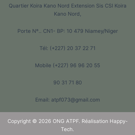
Quartier Koira Kano Nord Extension Sis CSI Koira
Kano Nord,
Porte Nº.. CN1- BP: 10 479 Niamey/Niger
Tél: (+227) 20 37 22 71
Mobile (+227) 96 96 20 55
90 31 71 80
Email: atpf073@gmail.com
Copyright © 2026 ONG ATPF. Réalisation Happy-
Tech.